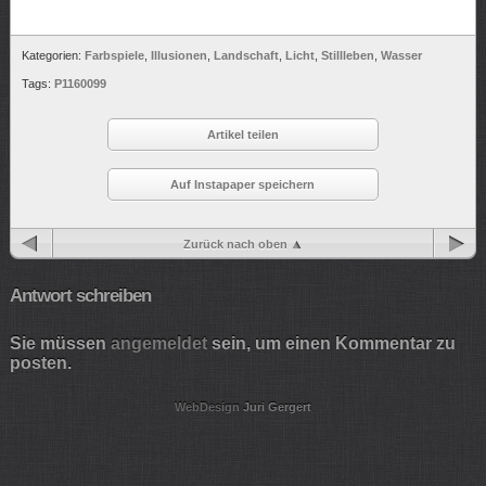
Kategorien:
Farbspiele
,
Illusionen
,
Landschaft
,
Licht
,
Stillleben
,
Wasser
Tags:
P1160099
Artikel teilen
Auf Instapaper speichern
Zurück nach oben
Antwort schreiben
Sie müssen
angemeldet
sein, um einen Kommentar zu
posten.
WebDesign
Juri Gergert