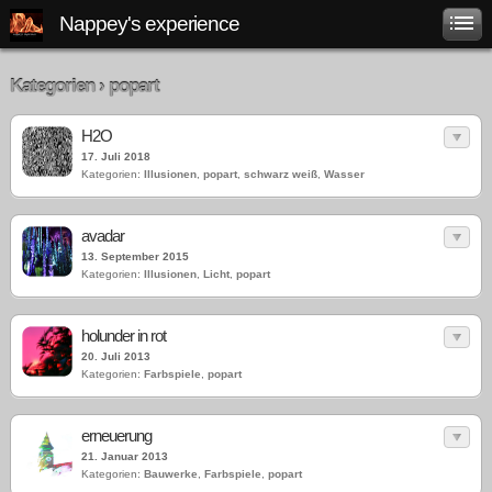
Nappey's experience
Kategorien › popart
H2O
17. Juli 2018
Kategorien:
Illusionen
,
popart
,
schwarz weiß
,
Wasser
avadar
13. September 2015
Kategorien:
Illusionen
,
Licht
,
popart
holunder in rot
20. Juli 2013
Kategorien:
Farbspiele
,
popart
erneuerung
21. Januar 2013
Kategorien:
Bauwerke
,
Farbspiele
,
popart