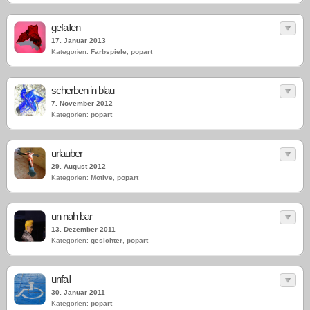
gefallen
17. Januar 2013
Kategorien:
Farbspiele
,
popart
scherben in blau
7. November 2012
Kategorien:
popart
urlauber
29. August 2012
Kategorien:
Motive
,
popart
un nah bar
13. Dezember 2011
Kategorien:
gesichter
,
popart
unfall
30. Januar 2011
Kategorien:
popart