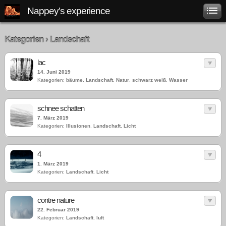
Nappey's experience
Kategorien › Landschaft
lac
14. Juni 2019
Kategorien:
bäume
,
Landschaft
,
Natur
,
schwarz weiß
,
Wasser
schnee schatten
7. März 2019
Kategorien:
Illusionen
,
Landschaft
,
Licht
4
1. März 2019
Kategorien:
Landschaft
,
Licht
contre nature
22. Februar 2019
Kategorien:
Landschaft
,
luft