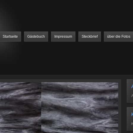
Startseite
Gästebuch
Impressum
Steckbrief
über die Fotos
A
K