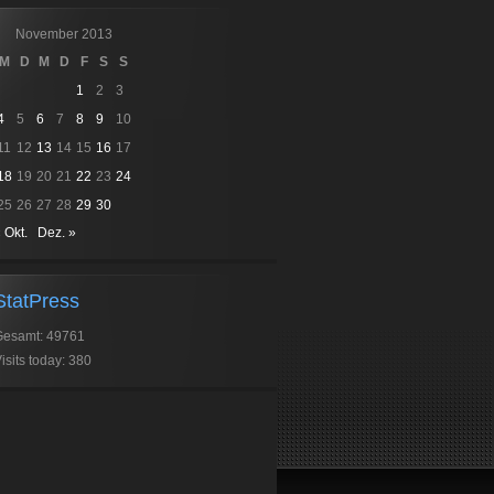
November 2013
M
D
M
D
F
S
S
1
2
3
4
5
6
7
8
9
10
11
12
13
14
15
16
17
18
19
20
21
22
23
24
25
26
27
28
29
30
 Okt.
Dez. »
StatPress
Gesamt: 49761
isits today: 380