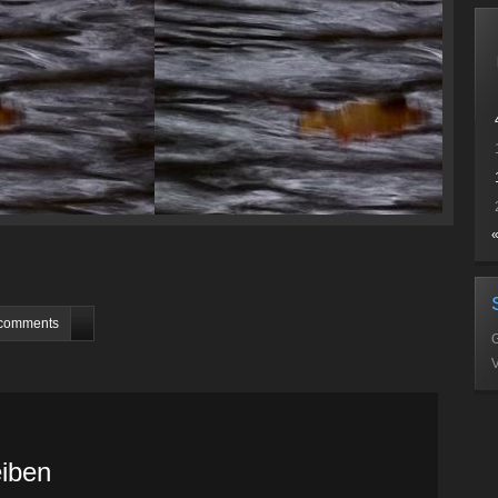
«
comments
V
iben