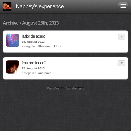
Nappey's experience
Archive › August 25th, 2013
la flor de acero
25. August 2013
Kategorien:
Illusionen
,
Licht
frau am feuer 2
25. August 2013
Kategorien:
anatomie
WebDesign
Juri Gergert