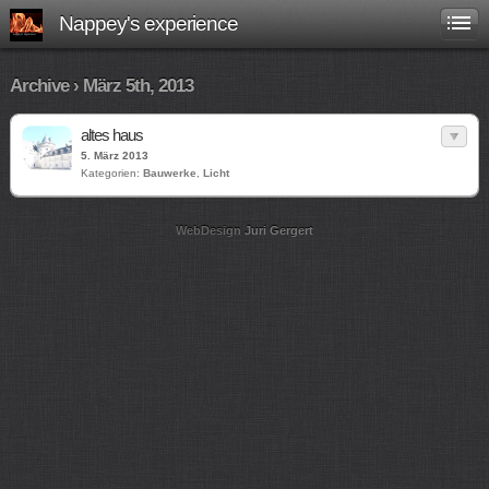
Nappey's experience
Archive › März 5th, 2013
altes haus
5. März 2013
Kategorien:
Bauwerke
,
Licht
WebDesign
Juri Gergert